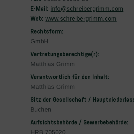
E-Mail:
info@schreibergrimm.com
Web:
www.schreibergrimm.com
Rechtsform:
GmbH
Vertretungsberechtige(r):
Matthias Grimm
Verantwortlich für den Inhalt:
Matthias Grimm
Sitz der Gesellschaft / Hauptniederlas
Buchen
Aufsichtsbehörde / Gewerbebehörde:
HRB 705020