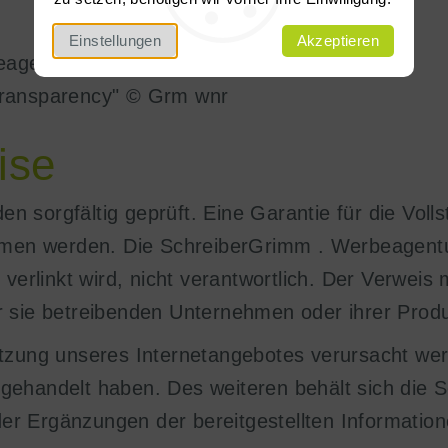
Einstellungen
Akzeptieren
rbeagentur GmbH
transparency" © Grm wnr
ise
en sorgfältig geprüft. Eine Garantie für die Vollst
mmen werden. Die SchreiberGrimm . Werbeagentu
erlinkt wird, nicht verantwortlich. Der Verweis m
 sie betreibenden Unternehmen oder ihrer Produ
tzung unseres Internetangebotes verursacht wer
ig gehandelt haben. Des weiteren behält sich di
r Ergänzungen der bereitgestellten Informatio