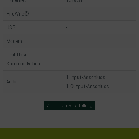
Ethernet
10BASE-T
FireWire®
-
USB
-
Modem
-
Drahtlose
-
Kommunikation
1 Input-Anschluss
Audio
1 Output-Anschluss
Zurück zur Ausstellung