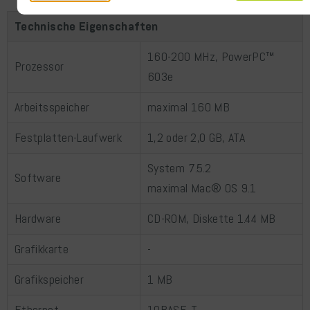
Technische Eigenschaften
160-200 MHz, PowerPC™
Prozessor
603e
Arbeitsspeicher
maximal 160 MB
Festplatten-Laufwerk
1,2 oder 2,0 GB, ATA
System 7.5.2
Software
maximal Mac® OS 9.1
Hardware
CD-ROM, Diskette 1.44 MB
Grafikkarte
-
Grafikspeicher
1 MB