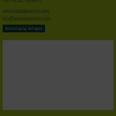
Fon: 06281 56588-0
www.schreibergrimm.com
info@schreibergrimm.com
Besichtigung anfragen