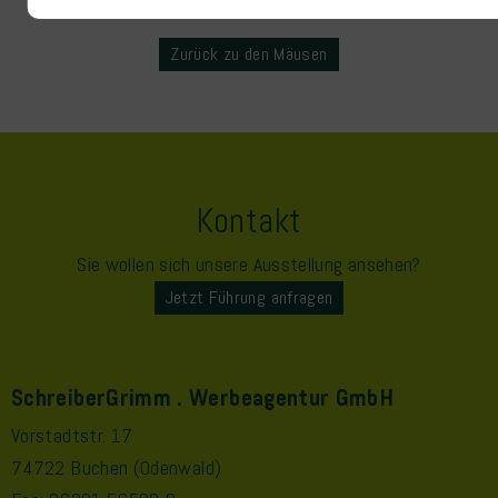
Zurück zu den Mäusen
Kontakt
Sie wollen sich unsere Ausstellung ansehen?
Jetzt Führung anfragen
SchreiberGrimm . Werbeagentur GmbH
Vorstadtstr. 17
74722 Buchen (Odenwald)